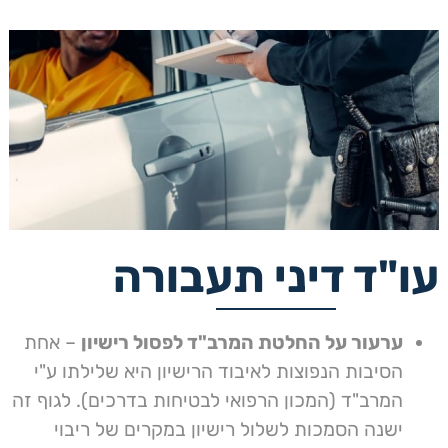
עורך דין תעבורה
עו"ד דיני תעבורה
עורך דין לתעבורה
איך לבחור את עורך הדין
כיצד עורך הדין יכול לסייע
כיצד יכול עורך דין לתעבורה
מצבים בהם עורך דין תעבורה
עורך דין תעבורה מאיה
שייצג אתכם?
לגבי נקודות חובה?
מומלץ יוכל לסייע לכם
לסייע לכם בהתמודדות עם
מומלץ
אלקריף
ערעור על החלטת המרב"ד לפסול רישיון
– אחת
עבירה?
הסיבות הנפוצות לאיבוד הרישיון היא שלילתו ע"י
הצטברות נקודות
– ביטול נקודות מונע הגעה
המרב"ד (המכון הרפואי לבטיחות בדרכים). לגוף זה
למצב שבו הרישיון עלול להישלל לפרק זמן לא
ישנה הסמכות לשלול רישיון במקרים של ריבוי