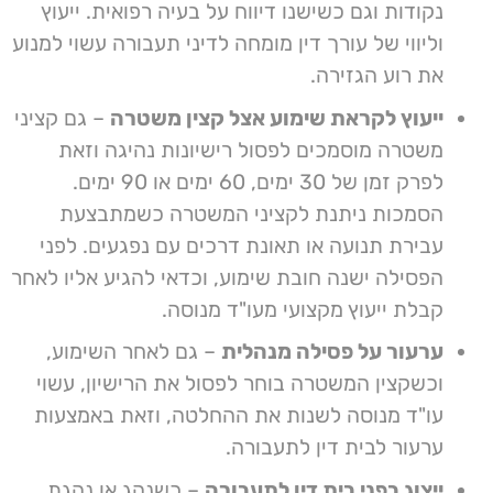
מבוטל.
נקודות וגם כשישנו דיווח על בעיה רפואית. ייעוץ
וליווי של עורך דין מומחה לדיני תעבורה עשוי למנוע
מהירות מופרזת
– זוהי עבירה שלמשטרה קל
את רוע הגזירה.
לאכוף אותה ולכן ישנם דוחות רבים על מהירות
גבוהה יתר על המידה. מצד שני יש גם לא מעט
ייעוץ לקראת שימוע אצל קצין משטרה
– גם קציני
מקרים של ליקויים בשימוש באמצעי מדידת
משטרה מוסמכים לפסול רישיונות נהיגה וזאת
המהירות, ולכן עורך דין מיומן עשוי למנוע ספיגת
לפרק זמן של 30 ימים, 60 ימים או 90 ימים.
עונש חמור.
הסמכות ניתנת לקציני המשטרה כשמתבצעת
עבירת תנועה או תאונת דרכים עם נפגעים. לפני
נהיגה תחת השפעת אלכוהול
– נהיגה בשכרות
הפסילה ישנה חובת שימוע, וכדאי להגיע אליו לאחר
נתפשת כעבירה חמורה מאוד, הן מבחינת החוק והן
קבלת ייעוץ מקצועי מעו"ד מנוסה.
מבחינת השופטים בבתי הדין לתעבורה (שממילא
מנעד הבחירה שלהם מצומצם יחסית במקרים
ערעור על פסילה מנהלית
– גם לאחר השימוע,
אלה). למרות זאת, עורכי דין לענייני תעבורה עם
וכשקצין המשטרה בוחר לפסול את הרישיון, עשוי
ניסיון רלוונטי יכולים להוביל להקלה בעונש ואפילו
עו"ד מנוסה לשנות את ההחלטה, וזאת באמצעות
לזיכוי במקרים מסוימים.
ערעור לבית דין לתעבורה.
שימוע לפני שלילה
– לכל אדם שזומן לקצין
ייצוג בפני בית דין לתעבורה
– כשנהג או נהגת