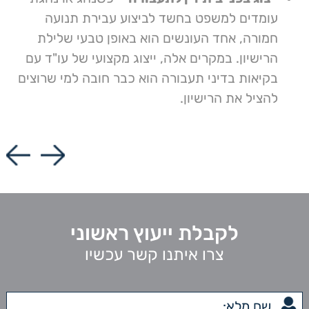
משטרה לשימוע בטרם ייפסל רישיונו להתייעץ עם
עומדים למשפט בחשד לביצוע עבירת תנועה
עורך דין (או כמובן עורכת דין) בתחום התעבורה,
חמורה, אחד העונשים הוא באופן טבעי שלילת
על-מנת לעבור את השימוע בשלום.
הרישיון. במקרים אלה, ייצוג מקצועי של עו"ד עם
בקיאות בדיני תעבורה הוא כבר חובה למי שרוצים
נהיגה ללא רישיון
– לנסיבות יש משקל נכבד
להציל את הרישיון.
בהחלטת הרשויות, ולכן כדאי להיעזר בעורך דין
שאמון על הצגת המקרה באופן שימזער את הנזק.
לקבלת ייעוץ ראשוני
צרו איתנו קשר עכשיו