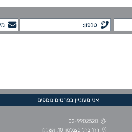
02-9902520
רח' ברל כצנלסון 10, אשקלון