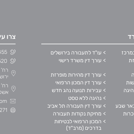
ד
צרו עי
455
במרכז
עו"ד לתעבורה בירושלים
זת
עורך דין משרד רישוי
520
ה
עורך דין מהירות מופרזת
ירוש
שות
עורך דין המכון הרפואי
היגה
עבירות תנועה נהג חדש
אשקל
נהיגה ללא טסט
com
באר שבע
עורך דין תעבורה תל אביב
271
כרות
מחיקת נקודות תעבורה
המכון הרפואי לבטיחות
בדרכים (מרב"ד)