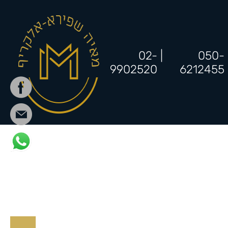
02-
|
050-
9902520
6212455