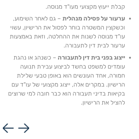
קבלת ייעוץ מקצועי מעו"ד מנוסה.
מבחינת השופטים בבתי הדין לתעבורה (שממילא
מנעד הבחירה שלהם מצומצם יחסית במקרים
ערעור על פסילה מנהלית
– גם לאחר השימוע,
אלה). למרות זאת, עורכי דין לענייני תעבורה עם
וכשקצין המשטרה בוחר לפסול את הרישיון, עשוי
ניסיון רלוונטי יכולים להוביל להקלה בעונש ואפילו
עו"ד מנוסה לשנות את ההחלטה, וזאת באמצעות
לזיכוי במקרים מסוימים.
ערעור לבית דין לתעבורה.
שימוע לפני שלילה
– לכל אדם שזומן לקצין
ייצוג בפני בית דין לתעבורה
– כשנהג או נהגת
משטרה לשימוע בטרם ייפסל רישיונו להתייעץ עם
עומדים למשפט בחשד לביצוע עבירת תנועה
עורך דין (או כמובן עורכת דין) בתחום התעבורה,
חמורה, אחד העונשים הוא באופן טבעי שלילת
על-מנת לעבור את השימוע בשלום.
הרישיון. במקרים אלה, ייצוג מקצועי של עו"ד עם
בקיאות בדיני תעבורה הוא כבר חובה למי שרוצים
נהיגה ללא רישיון
– לנסיבות יש משקל נכבד
להציל את הרישיון.
בהחלטת הרשויות, ולכן כדאי להיעזר בעורך דין
שאמון על הצגת המקרה באופן שימזער את הנזק.