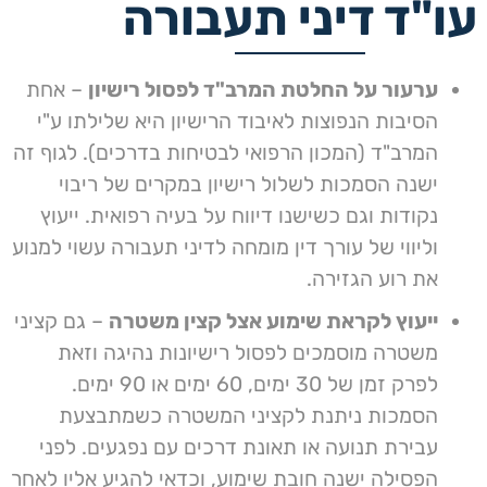
עורך דין תעבורה
עו"ד דיני תעבורה
עורך דין לתעבורה
איך לבחור את עורך הדין
כיצד עורך הדין יכול לסייע
כיצד יכול עורך דין לתעבורה
מצבים בהם עורך דין תעבורה
עורך דין תעבורה מאיה
שייצג אתכם?
לגבי נקודות חובה?
מומלץ יוכל לסייע לכם
לסייע לכם בהתמודדות עם
מומלץ
אלקריף
ערעור על החלטת המרב"ד לפסול רישיון
– אחת
עבירה?
הסיבות הנפוצות לאיבוד הרישיון היא שלילתו ע"י
הצטברות נקודות
– ביטול נקודות מונע הגעה
המרב"ד (המכון הרפואי לבטיחות בדרכים). לגוף זה
למצב שבו הרישיון עלול להישלל לפרק זמן לא
ישנה הסמכות לשלול רישיון במקרים של ריבוי
מבוטל.
נקודות וגם כשישנו דיווח על בעיה רפואית. ייעוץ
וליווי של עורך דין מומחה לדיני תעבורה עשוי למנוע
מהירות מופרזת
– זוהי עבירה שלמשטרה קל
את רוע הגזירה.
לאכוף אותה ולכן ישנם דוחות רבים על מהירות
גבוהה יתר על המידה. מצד שני יש גם לא מעט
ייעוץ לקראת שימוע אצל קצין משטרה
– גם קציני
מקרים של ליקויים בשימוש באמצעי מדידת
משטרה מוסמכים לפסול רישיונות נהיגה וזאת
המהירות, ולכן עורך דין מיומן עשוי למנוע ספיגת
לפרק זמן של 30 ימים, 60 ימים או 90 ימים.
עונש חמור.
הסמכות ניתנת לקציני המשטרה כשמתבצעת
עבירת תנועה או תאונת דרכים עם נפגעים. לפני
נהיגה תחת השפעת אלכוהול
– נהיגה בשכרות
הפסילה ישנה חובת שימוע, וכדאי להגיע אליו לאחר
נתפשת כעבירה חמורה מאוד, הן מבחינת החוק והן